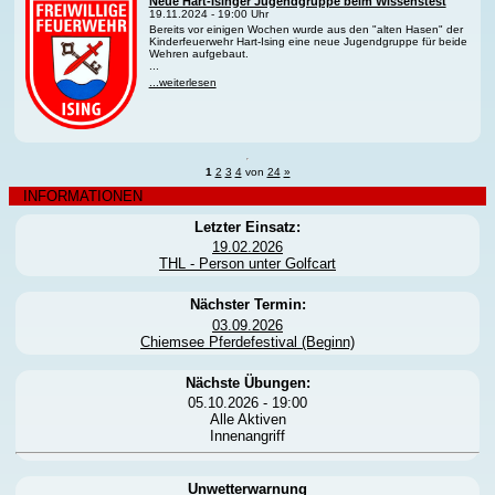
Neue Hart-Isinger Jugendgruppe beim Wissenstest
19.11.2024 - 19:00 Uhr
Bereits vor einigen Wochen wurde aus den "alten Hasen" der
Kinderfeuerwehr Hart-Ising eine neue Jugendgruppe für beide
Wehren aufgebaut.
...
...weiterlesen
1
2
3
4
von
24
»
INFORMATIONEN
Letzter Einsatz:
19.02.2026
THL - Person unter Golfcart
Nächster Termin:
03.09.2026
Chiemsee Pferdefestival (Beginn)
Nächste Übungen:
05.10.2026 - 19:00
Alle Aktiven
Innenangriff
Unwetterwarnung