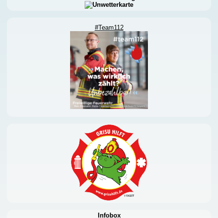
#Team112
Infobox