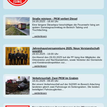
Straße reinigen - PKW verliert Diesel
24.05.2025 - 18:44 Uhr
Eine längere Dieselspur beschäftigte die Feuerwehr Ising am
späten Samstagnachmittag im Bereich Tabing und
Truchtlaching.
...
...weiterlesen
Jahreshauptversammlung 2025: Neue Vorstandschaft
gewählt
29.03.2025 - 19:00 Uhr
Am Abend des 29.03.2025 lud die FF Ising ihre Mitglieder, die
Ortsvereine und Nachbarwehren, sowie Vertreter der Gemeinde
und Kreisbrandinspektion zur...
...weiterlesen
Verkehrsunfall: Zwei PKW im Graben
16.01.2025 - 09:45 Uhr
Bei einem Verkehrsunfall auf der St2095 im Bereich Arlaching
landeten gleich zwei Fahrzeuge im Seitengraben. Die beiden
beteiligten Fahrzeuglenker...
...weiterlesen