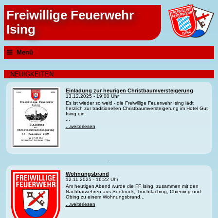
Freiwillige Feuerwehr
Ising
Menü
NEUIGKEITEN
Einladung zur heurigen Christbaumversteigerung
13.12.2025 - 19:00 Uhr
Es ist wieder so weit! - die Freiwillige Feuerwehr Ising lädt
herzlich zur traditionellen Christbaumversteigerung im Hotel Gut
Ising ein.
...
...weiterlesen
Wohnungsbrand
12.11.2025 - 16:22 Uhr
Am heutigen Abend wurde die FF Ising, zusammen mit den
Nachbarwehren aus Seebruck, Truchtlaching, Chieming und
Obing zu einem Wohnungsbrand...
...weiterlesen