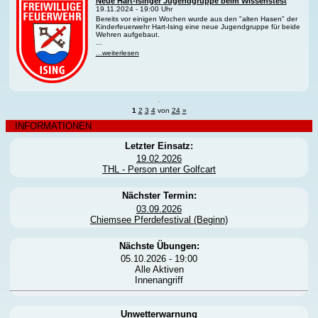
Neue Hart-Isinger Jugendgruppe beim Wissenstest
19.11.2024 - 19:00 Uhr
Bereits vor einigen Wochen wurde aus den "alten Hasen" der
Kinderfeuerwehr Hart-Ising eine neue Jugendgruppe für beide
Wehren aufgebaut.
...
...weiterlesen
1
2
3
4
von
24
»
INFORMATIONEN
Letzter Einsatz:
19.02.2026
THL - Person unter Golfcart
Nächster Termin:
03.09.2026
Chiemsee Pferdefestival (Beginn)
Nächste Übungen:
05.10.2026 - 19:00
Alle Aktiven
Innenangriff
Unwetterwarnung