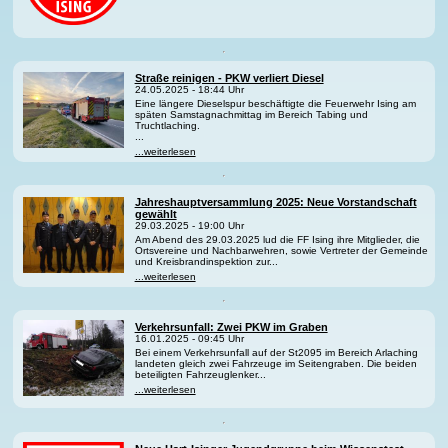
Straße reinigen - PKW verliert Diesel
24.05.2025 - 18:44 Uhr
Eine längere Dieselspur beschäftigte die Feuerwehr Ising am
späten Samstagnachmittag im Bereich Tabing und
Truchtlaching.
...
...weiterlesen
Jahreshauptversammlung 2025: Neue Vorstandschaft
gewählt
29.03.2025 - 19:00 Uhr
Am Abend des 29.03.2025 lud die FF Ising ihre Mitglieder, die
Ortsvereine und Nachbarwehren, sowie Vertreter der Gemeinde
und Kreisbrandinspektion zur...
...weiterlesen
Verkehrsunfall: Zwei PKW im Graben
16.01.2025 - 09:45 Uhr
Bei einem Verkehrsunfall auf der St2095 im Bereich Arlaching
landeten gleich zwei Fahrzeuge im Seitengraben. Die beiden
beteiligten Fahrzeuglenker...
...weiterlesen