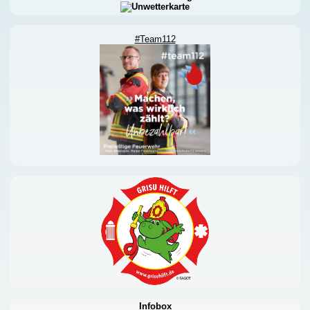
#Team112
Infobox