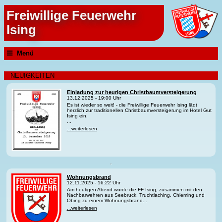
Freiwillige Feuerwehr
Ising
Menü
NEUIGKEITEN
Einladung zur heurigen Christbaumversteigerung
13.12.2025 - 19:00 Uhr
Es ist wieder so weit! - die Freiwillige Feuerwehr Ising lädt
herzlich zur traditionellen Christbaumversteigerung im Hotel Gut
Ising ein.
...
...weiterlesen
Wohnungsbrand
12.11.2025 - 16:22 Uhr
Am heutigen Abend wurde die FF Ising, zusammen mit den
Nachbarwehren aus Seebruck, Truchtlaching, Chieming und
Obing zu einem Wohnungsbrand...
...weiterlesen