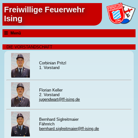
Freiwillige Feuerwehr
Ising
Menü
DIE VORSTANDSCHAFT
Corbinian Pritzl
1. Vorstand
Florian Keller
2. Vorstand
jugendwart@ff-ising.de
Bernhard Siglreitmaier
Fähnrich
bernhard.siglreitmaier@ff-ising.de